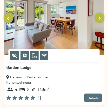
‹
›
Haustiere erlaubt
Privatparkplatz
WLAN
Garden Lodge
Garmisch-Partenkirchen
Ferienwohnung
2
4
2
140m
(1)
Details