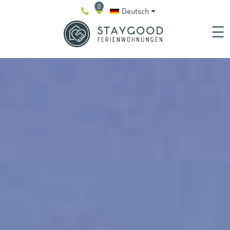
0
Deutsch
☰