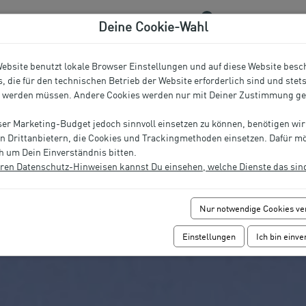
0
+49 8821 966 89 20
Favoriten
Deine Cookie-Wahl
SUCHEN & BUCHEN
ANGEBOTE
ebsite benutzt lokale Browser Einstellungen und auf diese Website bes
, die für den technischen Betrieb der Website erforderlich sind und stet
t werden müssen. Andere Cookies werden nur mit Deiner Zustimmung ge
r Marketing-Budget jedoch sinnvoll einsetzen zu können, benötigen wir
on Drittanbietern, die Cookies und Trackingmethoden einsetzen. Dafür m
h um Dein Einverständnis bitten.
eren Datenschutz-Hinweisen kannst Du einsehen, welche Dienste das sin
Nur notwendige Cookies v
Einstellungen
Ich bin einv