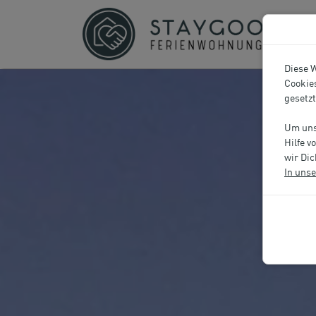
Diese W
Cookies
gesetz
Um unse
Hilfe v
wir Dic
In uns