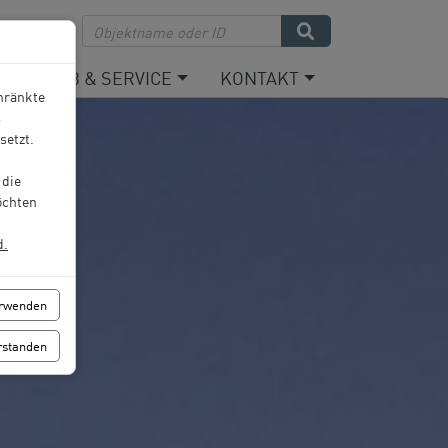
Deutsch
URLAUB & SERVICE
KONTAKT
chränkte
s
setzt.
 die
öchten
d.
erwenden
erstanden