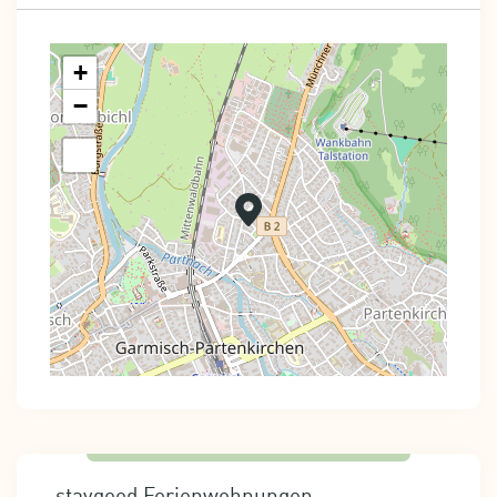
+
−
staygood Ferienwohnungen