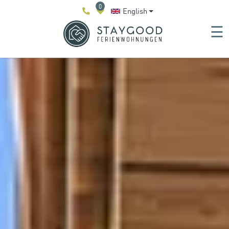
0
English
☰