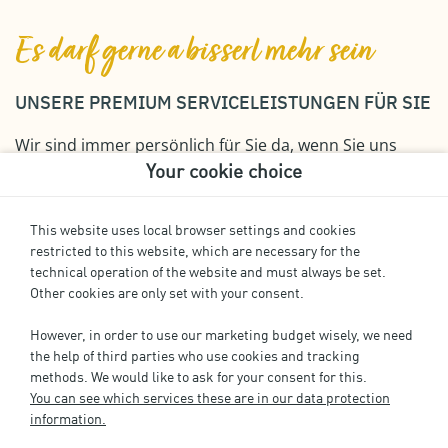
Es darf gerne a bisserl mehr sein
UNSERE PREMIUM SERVICELEISTUNGEN FÜR SIE
Wir sind immer persönlich für Sie da, wenn Sie uns
Your cookie choice
brauchen. Und durch unsere Serviceleistungen und
unser Know-How sorgen wir zuverlässig dafür, dass
dies möglichst selten der Fall ist.
This website uses local browser settings and cookies
restricted to this website, which are necessary for the
technical operation of the website and must always be set.
Other cookies are only set with your consent.
However, in order to use our marketing budget wisely, we need
the help of third parties who use cookies and tracking
methods. We would like to ask for your consent for this.
You can see which services these are in our data protection
Optimierter Mietertrag
information.
ar
Performance Analyse, Multi-Channel Marketing